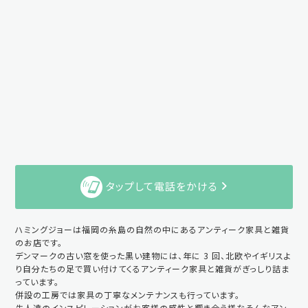
タップして電話をかける
ハミングジョーは福岡の糸島の自然の中にあるアンティーク家具と雑貨
のお店です。
デンマークの古い窓を使った黒い建物には、年に 3 回、北欧やイギリスよ
り自分たちの足で買い付けてくるアンティーク家具と雑貨がぎっしり詰ま
っています。
併設の工房では家具の丁寧なメンテナンスも行っています。
先人達のインスピレーションがお客様の感性と響き合う様なそんなアン