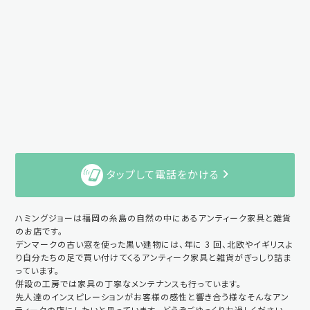
タップして電話をかける
ハミングジョーは福岡の糸島の自然の中にあるアンティーク家具と雑貨
のお店です。
デンマークの古い窓を使った黒い建物には、年に 3 回、北欧やイギリスよ
り自分たちの足で買い付けてくるアンティーク家具と雑貨がぎっしり詰ま
っています。
併設の工房では家具の丁寧なメンテナンスも行っています。
先人達のインスピレーションがお客様の感性と響き合う様なそんなアン
ティークの店にしたいと思っています。 どうぞごゆっくりお過しください。