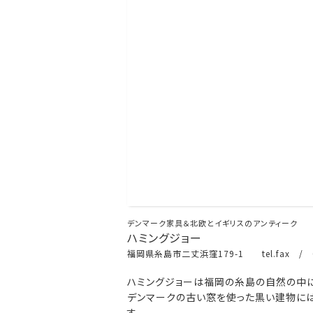
デンマーク家具＆北欧とイギリスのアンティーク
ハミングジョー
福岡県糸島市二丈浜窪179-1 tel.fax / 0
ハミングジョーは福岡の糸島の自然の中に
デンマークの古い窓を使った黒い建物には
す。