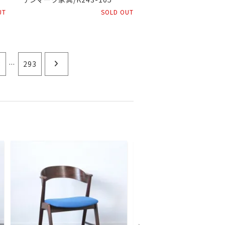
UT
SOLD OUT
...
8
293