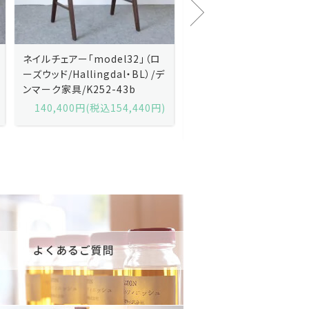
Kai Kristiansenカイ・クリスチ
Johannes Andersen
ャンセン/ダイニングチェアー
ス・アンダーセン/サイドボ
「No.42」（ローズウッド・レザー
「model 160」（ローズウッ
黒）/デンマーク家具/J252-57j
デンマーク家具/J219-30
175,600円(税込193,160円)
602,000円(税込662,2