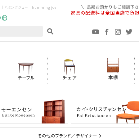
ミングジョー humming joe
家具の配送料は全国当店で負
その他のブランド／デザイナー