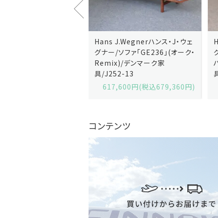
J.Wegnerハンス・J・ウェ
Hans J.Wegnerハンス・J・ウェ
ソファ「GE236」(オーク・
グナー/ソファ「GE235」(オーク/
x)/デンマーク家
ハリンダル・RE)/デンマーク家
2-13
具/J258-2
,600円(税込679,360円)
629,200円(税込692,120円)
コンテンツ