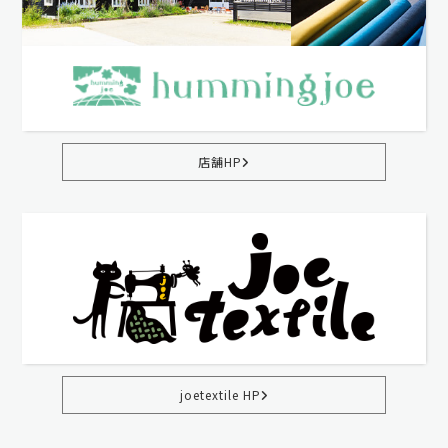
店舗HP
joetextile HP