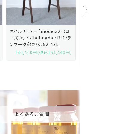
Kai Kristiansenカイ・クリスチ
Johannes Andersen
ャンセン/ダイニングチェアー
ス・アンダーセン/サイドボ
「No.42」（ローズウッド・レザー
「model 160」（ローズウッ
黒）/デンマーク家具/J252-57j
デンマーク家具/J219-30
175,600円(税込193,160円)
602,000円(税込662,2