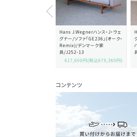
J.Wegnerハンス・J・ウェ
Hans J.Wegnerハンス・J・ウェ
ソファ「GE236」(オーク・
グナー/ソファ「GE235」(オーク/
x)/デンマーク家
ハリンダル・RE)/デンマーク家
2-13
具/J258-2
,600円(税込679,360円)
629,200円(税込692,120円)
コンテンツ