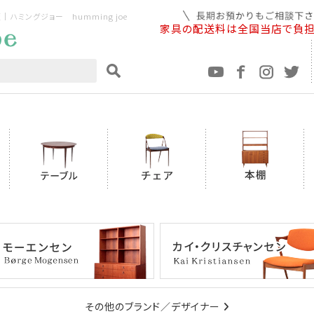
ミングジョー humming joe
家具の配送料は全国当店で負
その他のブランド／デザイナー