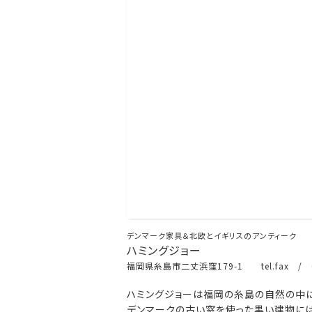
デンマーク家具＆北欧とイギリスのアンティーク
ハミングジョー
福岡県糸島市二丈浜窪179-1 tel.fax / 0
ハミングジョーは福岡の糸島の自然の中に
デンマークの古い窓を使った黒い建物には