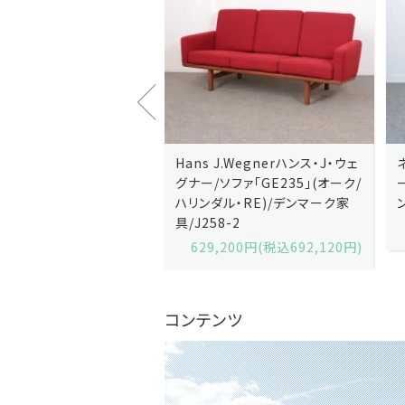
J.Wegnerハンス・J・ウェ
Hans J.Wegnerハンス・J・ウェ
ソファ「GE236」(オーク・
グナー/ソファ「GE235」(オーク/
x)/デンマーク家
ハリンダル・RE)/デンマーク家
2-13
具/J258-2
,600円(税込679,360円)
629,200円(税込692,120円)
コンテンツ