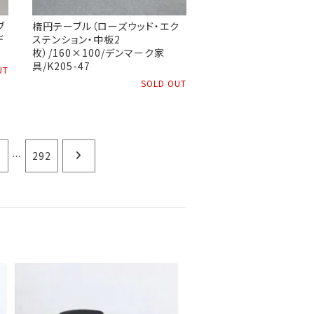
ブ
楕円テーブル（ローズウッド・エク
デ
ステンション・中板2
枚）/160×100/デンマーク家
具/K205-47
UT
SOLD OUT
...
5
292