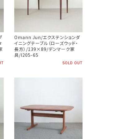
ブ
Omann Jun/エクステンションダ
タ
イニングテーブル（ローズウッド・
家
長方）/139×89/デンマーク家
具/I205-65
UT
SOLD OUT