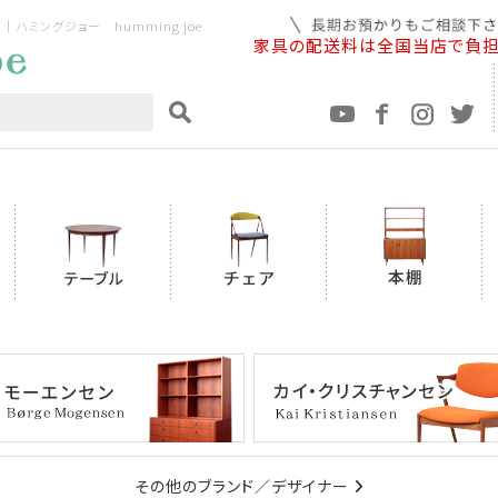
ミングジョー humming joe
家具の配送料は全国当店で負
その他のブランド／デザイナー