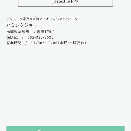
joetextile HP
デンマーク家具＆北欧とイギリスのアンティーク
ハミングジョー
福岡県糸島市二丈浜窪179-1
tel.fax / 092-325-3690
営業時間 / 11：00～18：00（水曜・木曜定休）