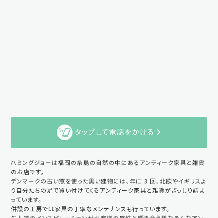
タップして電話をかける
ハミングジョーは福岡の糸島の自然の中にあるアンティーク家具と雑貨
のお店です。
デンマークの古い窓を使った黒い建物には、年に 3 回、北欧やイギリスよ
り自分たちの足で買い付けてくるアンティーク家具と雑貨がぎっしり詰ま
っています。
併設の工房では家具の丁寧なメンテナンスも行っています。
先人達のインスピレーションがお客様の感性と響き合う様なそんなアン