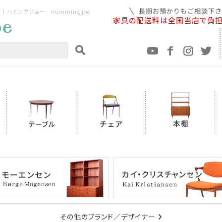
ミングジョー humming joe
家具の配送料は全国当店で負
その他のブランド／デザイナー