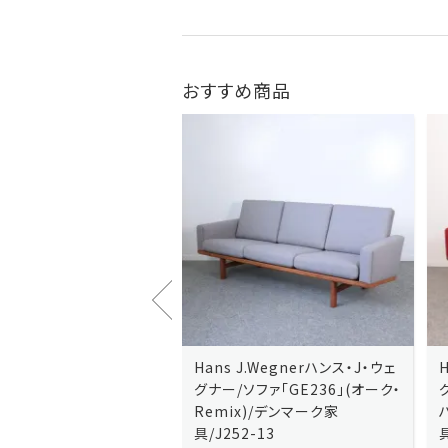
おすすめ商品
J.Wegnerハンス・J・ウェ
Hans J.Wegnerハンス・J・ウェ
ソファ「GE236」(オーク・
グナー/ソファ「GE235」(オーク/
x)/デンマーク家
ハリンダル・RE)/デンマーク家
2-13
具/J258-2