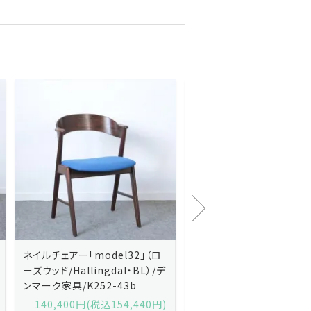
Kai Kristiansenカイ・クリスチ
Johannes Andersen
ャンセン/ダイニングチェアー
ス・アンダーセン/サイドボ
「No.42」（ローズウッド・レザー
「model 160」（ローズウッ
黒）/デンマーク家具/J252-57j
デンマーク家具/J219-30