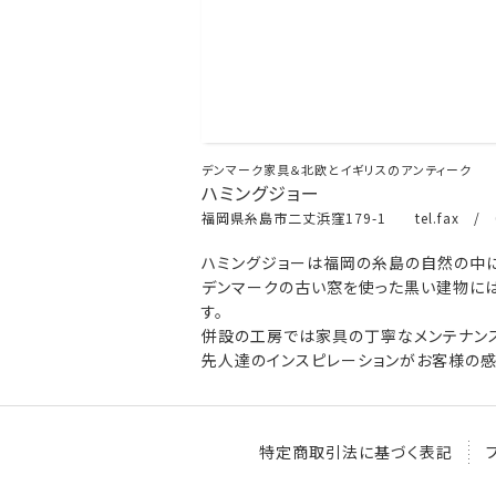
デンマーク家具＆北欧とイギリスのアンティーク
ハミングジョー
福岡県糸島市二丈浜窪179-1 tel.fax / 0
ハミングジョーは福岡の糸島の自然の中に
デンマークの古い窓を使った黒い建物には
す。
併設の工房では家具の丁寧なメンテナンス
先人達のインスピレーションがお客様の感
特定商取引法に基づく表記