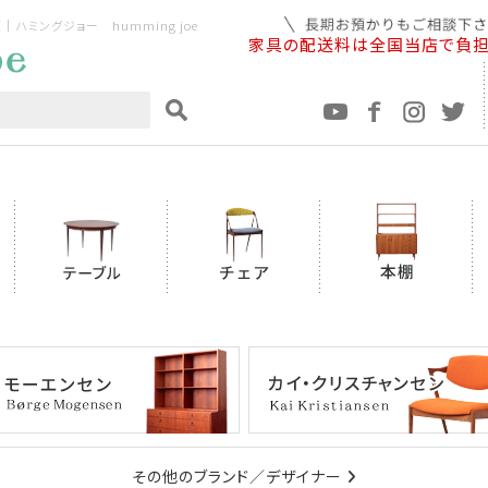
ミングジョー humming joe
家具の配送料は全国当店で負
その他のブランド／デザイナー