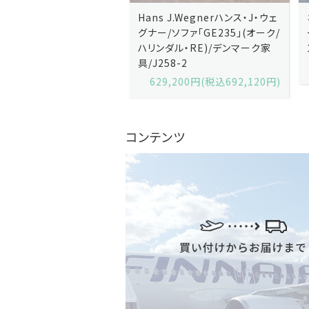
J.Wegnerハンス・J・ウェ
Hans J.Wegnerハンス・J・ウェ
ソファ「GE236」(オーク・
グナー/ソファ「GE235」(オーク/
x)/デンマーク家
ハリンダル・RE)/デンマーク家
2-13
具/J258-2
,600円(税込679,360円)
629,200円(税込692,120円)
コンテンツ