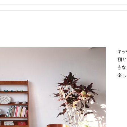
キッ
棚と
きな
楽し