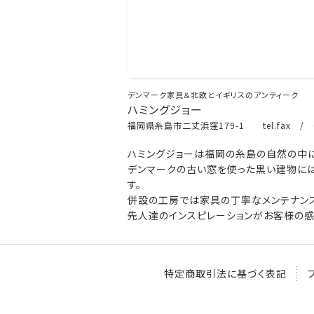
デンマーク家具＆北欧とイギリスのアンティーク
ハミングジョー
福岡県糸島市二丈浜窪179-1 tel.fax / 0
ハミングジョーは福岡の糸島の自然の中に
デンマークの古い窓を使った黒い建物には
す。
併設の工房では家具の丁寧なメンテナンス
先人達のインスピレーションがお客様の感
特定商取引法に基づく表記