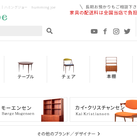
ミングジョー humming joe
家具の配送料は全国当店で負
その他のブランド／デザイナー