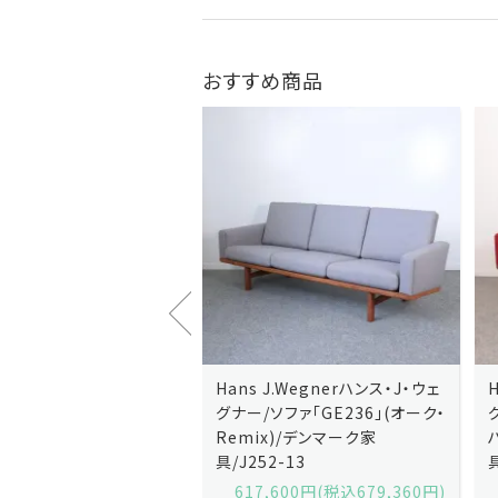
おすすめ商品
J.Wegnerハンス・J・ウェ
Hans J.Wegnerハンス・J・ウェ
ソファ「GE236」(オーク・
グナー/ソファ「GE235」(オーク/
x)/デンマーク家
ハリンダル・RE)/デンマーク家
2-13
具/J258-2
,600円(税込679,360円)
629,200円(税込692,120円)