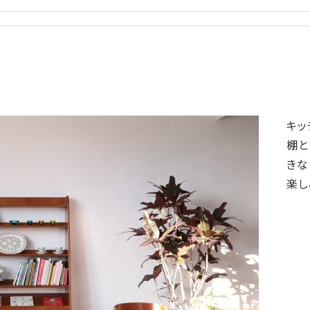
キッ
棚と
きな
楽し