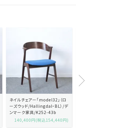
Kai Kristiansenカイ・クリスチ
Johannes Andersen
ャンセン/ダイニングチェアー
ス・アンダーセン/サイドボ
「No.42」（ローズウッド・レザー
「model 160」（ローズウッ
黒）/デンマーク家具/J252-57j
デンマーク家具/J219-30
175,600円(税込193,160円)
602,000円(税込662,2