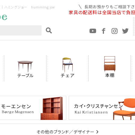
ミングジョー humming joe
家具の配送料は全国当店で負
その他のブランド／デザイナー