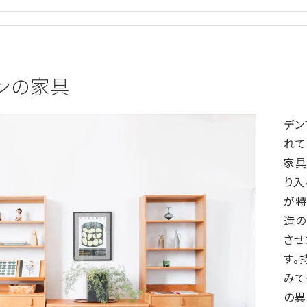
ンの家具
デン
れて
家具
り入
が特
造の
させ
す。
みて
の異