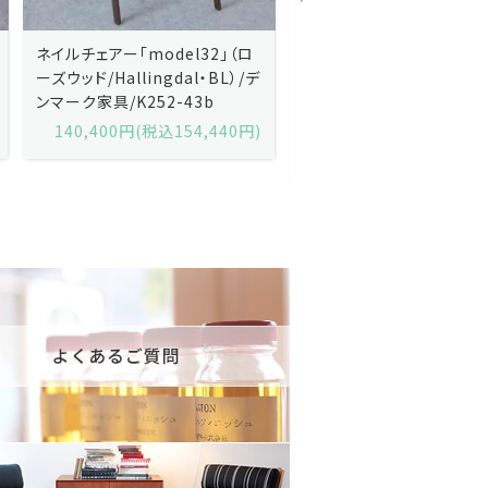
Kai Kristiansenカイ・クリスチ
Johannes Andersen
ャンセン/ダイニングチェアー
ス・アンダーセン/サイドボ
「No.42」（ローズウッド・レザー
「model 160」（ローズウッ
黒）/デンマーク家具/J252-57j
デンマーク家具/J219-30
175,600円(税込193,160円)
602,000円(税込662,2