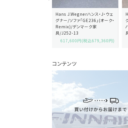
J.Wegnerハンス・J・ウェ
Hans J.Wegnerハンス・J・ウェ
ソファ「GE236」(オーク・
グナー/ソファ「GE235」(オーク/
x)/デンマーク家
ハリンダル・RE)/デンマーク家
2-13
具/J258-2
,600円(税込679,360円)
629,200円(税込692,120円)
コンテンツ