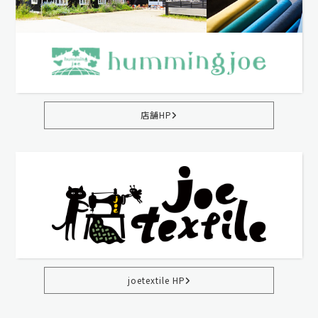
店舗HP
joetextile HP