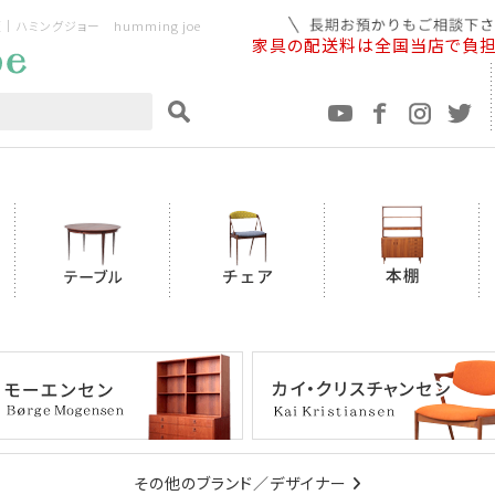
ミングジョー humming joe
家具の配送料は全国当店で負
その他のブランド／デザイナー