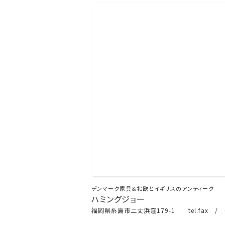
デンマーク家具＆北欧とイギリスのアンティーク
ハミングジョー
福岡県糸島市二丈浜窪179-1 tel.fax / 0