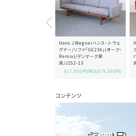
J.Wegnerハンス・J・ウェ
Hans J.Wegnerハンス・J・ウェ
ソファ「GE236」(オーク・
グナー/ソファ「GE235」(オーク/
x)/デンマーク家
ハリンダル・RE)/デンマーク家
2-13
具/J258-2
,600円(税込679,360円)
629,200円(税込692,120円)
コンテンツ