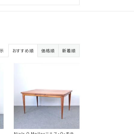
表示
おすすめ順
価格順
新着順
Niels O.Mollerニルス・O・モラ