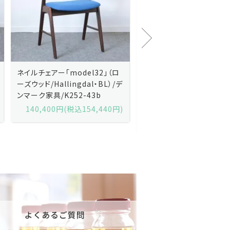
Kai Kristiansenカイ・クリスチ
Johannes Andersen
ャンセン/ダイニングチェアー
ス・アンダーセン/サイドボ
「No.42」（ローズウッド・レザー
「model 160」（ローズウッ
黒）/デンマーク家具/J252-57j
デンマーク家具/J219-30
175,600円(税込193,160円)
602,000円(税込662,2