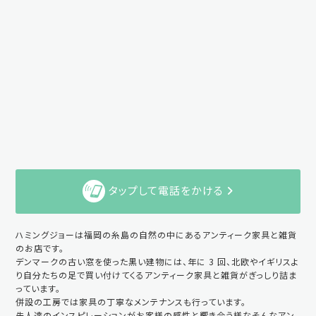
タップして電話をかける
ハミングジョーは福岡の糸島の自然の中にあるアンティーク家具と雑貨
のお店です。
デンマークの古い窓を使った黒い建物には、年に 3 回、北欧やイギリスよ
り自分たちの足で買い付けてくるアンティーク家具と雑貨がぎっしり詰ま
っています。
併設の工房では家具の丁寧なメンテナンスも行っています。
先人達のインスピレーションがお客様の感性と響き合う様なそんなアン