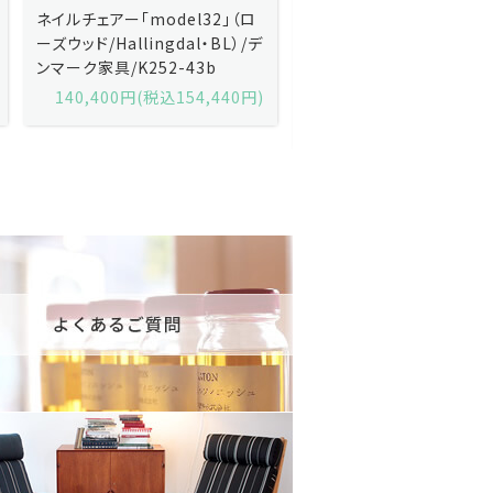
Kai Kristiansenカイ・クリスチ
Johannes Andersen
ャンセン/ダイニングチェアー
ス・アンダーセン/サイドボ
「No.42」（ローズウッド・レザー
「model 160」（ローズウッ
黒）/デンマーク家具/J252-57j
デンマーク家具/J219-30
175,600円(税込193,160円)
602,000円(税込662,2