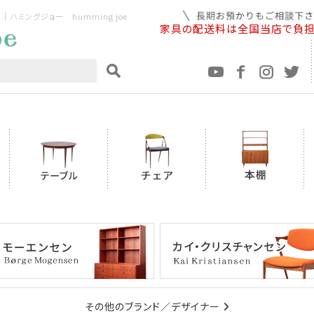
ミングジョー humming joe
家具の配送料は全国当店で負
その他のブランド／デザイナー