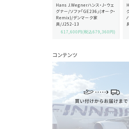
J.Wegnerハンス・J・ウェ
Hans J.Wegnerハンス・J・ウェ
ソファ「GE236」(オーク・
グナー/ソファ「GE235」(オーク/
x)/デンマーク家
ハリンダル・RE)/デンマーク家
2-13
具/J258-2
,600円(税込679,360円)
629,200円(税込692,120円)
コンテンツ