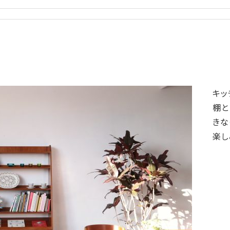
キッ
棚と
きな
楽し