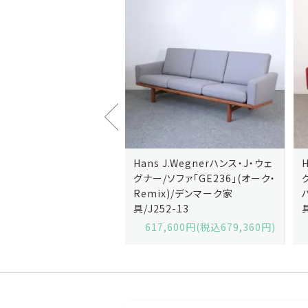
J.Wegnerハンス・J・ウェ
Hans J.Wegnerハンス・J・ウェ
ソファ「GE236」(オーク・
グナー/ソファ「GE235」(オーク/
x)/デンマーク家
ハリンダル・RE)/デンマーク家
2-13
具/J258-2
,600円(税込679,360円)
629,200円(税込692,120円)