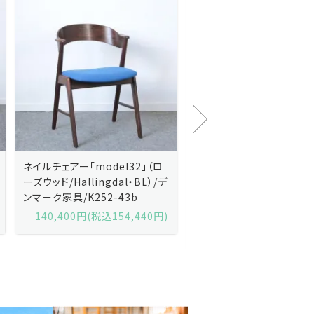
Kai Kristiansenカイ・クリスチ
Johannes Andersen
ャンセン/ダイニングチェアー
ス・アンダーセン/サイドボ
「No.42」（ローズウッド・レザー
「model 160」（ローズウッ
黒）/デンマーク家具/J252-57j
デンマーク家具/J219-30
175,600円(税込193,160円)
602,000円(税込662,2