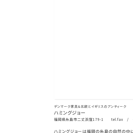
デンマーク家具＆北欧とイギリスのアンティーク
ハミングジョー
福岡県糸島市二丈浜窪179-1 tel.fax / 0
ハミングジョーは福岡の糸島の自然の中に