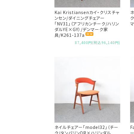
Kai Kristiansenカイ・クリスチャ
ネ
ンセン/ダイニングチェアー
ク
「NV31」（アフリカンチーク/ハリン
マ
ダルYE×GY）/デンマーク家
具/K261-137a
87,400円(税込96,140円)
ネイルチェアー「model32」（チー
F
ク/タンバリンOR×ハリンダル
ー