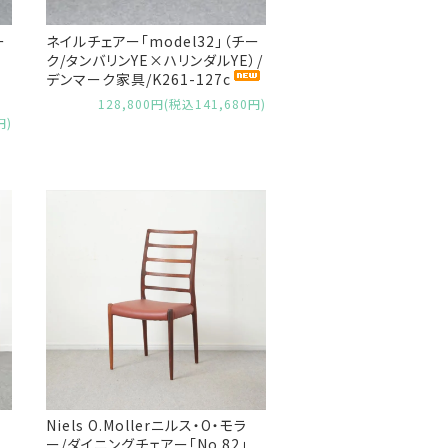
ー
ネイルチェアー「model32」（チー
ク/タンバリンYE×ハリンダルYE）/
デンマーク家具/K261-127c
128,800円(税込141,680円)
円)
Niels O.Mollerニルス・O・モラ
ー/ダイニングチェアー「No.82」