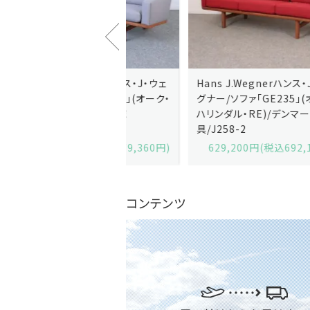
J.Wegnerハンス・J・ウェ
Hans J.Wegnerハンス・J・ウェ
ソファ「GE236」(オーク・
グナー/ソファ「GE235」(オーク/
x)/デンマーク家
ハリンダル・RE)/デンマーク家
2-13
具/J258-2
,600円(税込679,360円)
629,200円(税込692,120円)
コンテンツ