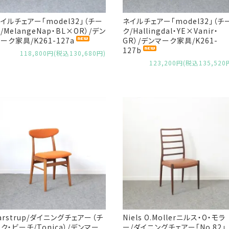
イルチェアー「model32」（チー
ネイルチェアー「model32」（チ
/MelangeNap・BL×OR）/デン
ク/Hallingdal・YE×Vanir・
ーク家具/K261-127a
GR）/デンマーク家具/K261-
127b
118,800円(税込130,680円)
123,200円(税込135,520
arstrup/ダイニングチェアー（チ
Niels O.Mollerニルス・O・モラ
ク・ビーチ/Tonica）/デンマー
ー/ダイニングチェアー「No.82」