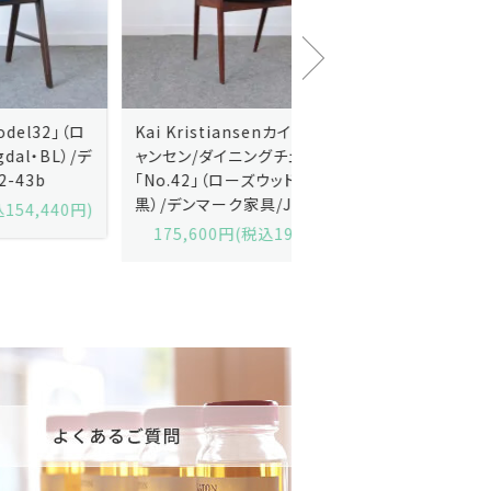
Kai Kristiansenカイ・クリスチ
Johannes Andersen
ャンセン/ダイニングチェアー
ス・アンダーセン/サイドボ
「No.42」（ローズウッド・レザー
「model 160」（ローズウッ
黒）/デンマーク家具/J252-57j
デンマーク家具/J219-30
175,600円(税込193,160円)
602,000円(税込662,2