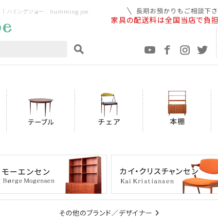
ミングジョー humming joe
家具の配送料は全国当店で負
その他のブランド／デザイナー