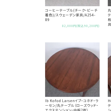
コーヒーテーブル(チーク・ビーチ
丸
着色)/スウェーデン家具/A254-
テ
89
枚
具
82,000円(税込90,200円)
Ib Kofod Larsenイブ・コホド・ラ
H
ーセン/丸テーブル（ローズウッド・
テ
エクステンション・中板2枚）
シ