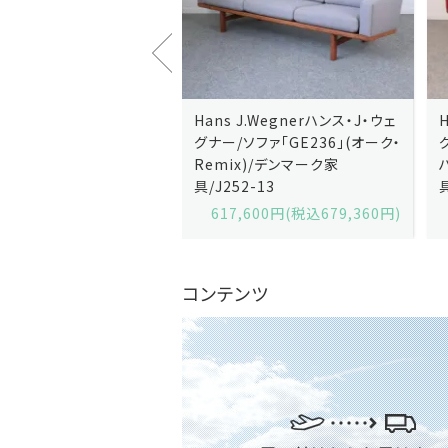
Hans J.Wegnerハンス・J・ウェ
Hans J.Wegnerハンス・J・ウェ
グナー/ソファ「GE236」(オーク・
グナー/ソファ「GE235」(オーク
Remix)/デンマーク家
ハリンダル・RE)/デンマーク家
具/J252-13
具/J258-2
617,600円(税込679,360円)
629,200円(税込692,120円
コンテンツ