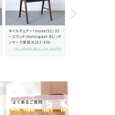
2」（ロ
Kai Kristiansenカイ・クリスチ
Johannes And
BL）/デ
ャンセン/ダイニングチェアー
ス・アンダーセン/
b
「No.42」（ローズウッド・レザー
「model 160」（
黒）/デンマーク家具/J252-57j
デンマーク家具/J2
440円)
175,600円(税込193,160円)
602,000円(税込