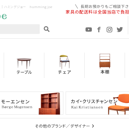
ミングジョー humming joe
家具の配送料は全国当店で負
その他のブランド／デザイナー