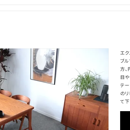
エク
ブル
方、
目や
テー
のリ
て下