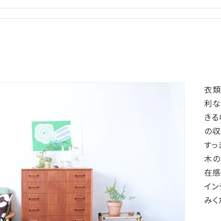
衣類
利な
きる
の収
すっ
木の
在感
イン
みく