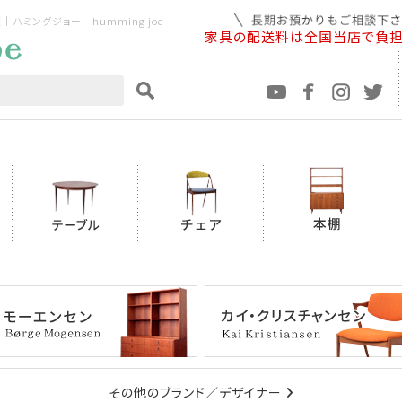
ミングジョー humming joe
家具の配送料は全国当店で負
その他のブランド／デザイナー