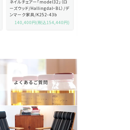
Kai Kristiansenカイ・クリスチ
Johannes Andersen
ャンセン/ダイニングチェアー
ス・アンダーセン/サイドボ
「No.42」（ローズウッド・レザー
「model 160」（ローズウッ
黒）/デンマーク家具/J252-57j
デンマーク家具/J219-30
175,600円(税込193,160円)
602,000円(税込662,2