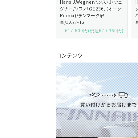
J.Wegnerハンス・J・ウェ
Hans J.Wegnerハンス・J・ウェ
ソファ「GE236」(オーク・
グナー/ソファ「GE235」(オーク/
x)/デンマーク家
ハリンダル・RE)/デンマーク家
2-13
具/J258-2
,600円(税込679,360円)
629,200円(税込692,120円)
コンテンツ