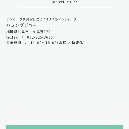
joetextile HP
デンマーク家具＆北欧とイギリスのアンティーク
ハミングジョー
福岡県糸島市二丈浜窪179-1
tel.fax / 092-325-3690
営業時間 / 11：00～18：00（水曜・木曜定休）