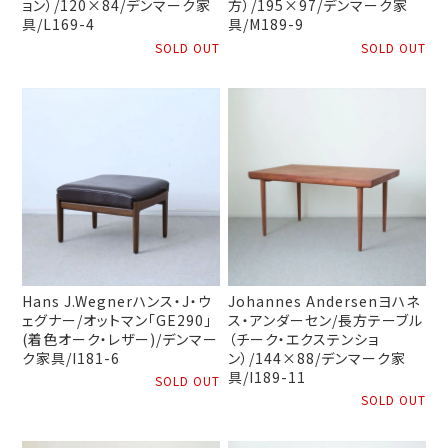
ョン）/120×84/デンマーク家
方）/195×97/デンマーク家
具/L169-4
具/M189-9
SOLD OUT
SOLD OUT
Hans J.Wegnerハンス・J・ウ
Johannes Andersenヨハネ
ェグナー/オットマン「GE290」
ス・アンダーセン/長方テーブル
(着色オーク・レザー)/デンマー
（チーク・エクステンショ
ク家具/I181-6
ン）/144×88/デンマーク家
具/I189-11
SOLD OUT
SOLD OUT