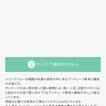
タップして電話をかける
ハミングジョーは福岡の糸島の自然の中にあるアンティーク家具と雑貨
のお店です。
デンマークの古い窓を使った黒い建物には、年に 3 回、北欧やイギリスよ
り自分たちの足で買い付けてくるアンティーク家具と雑貨がぎっしり詰ま
っています。
併設の工房では家具の丁寧なメンテナンスも行っています。
先人達のインスピレーションがお客様の感性と響き合う様なそんなアン