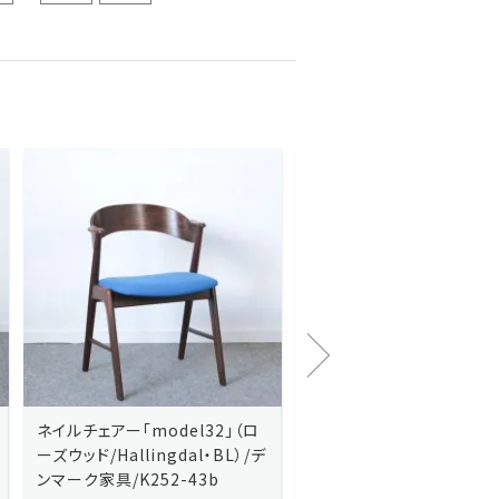
Kai Kristiansenカイ・クリスチ
Johannes Andersen
ャンセン/ダイニングチェアー
ス・アンダーセン/サイドボ
「No.42」（ローズウッド・レザー
「model 160」（ローズウッ