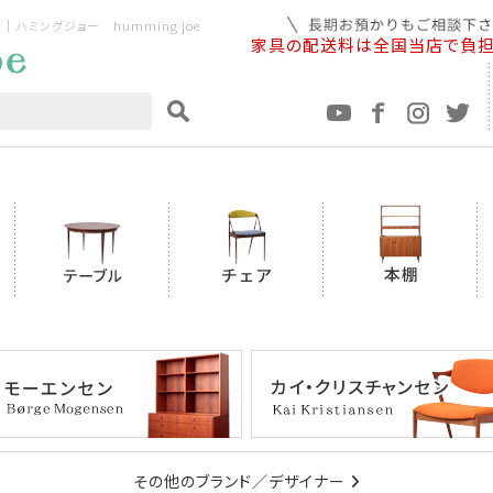
ミングジョー humming joe
家具の配送料は全国当店で負
その他のブランド／デザイナー