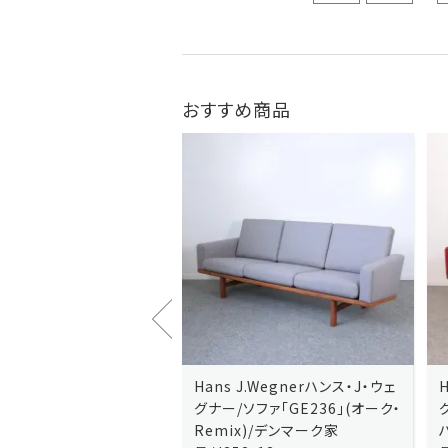
おすすめ商品
J.Wegnerハンス・J・ウェ
Hans J.Wegnerハンス・J・ウェ
ソファ「GE236」(オーク・
グナー/ソファ「GE235」(オーク/
x)/デンマーク家
ハリンダル・RE)/デンマーク家