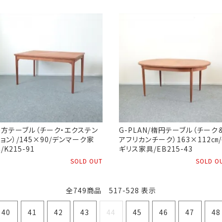
長方テーブル（チーク・エクステン
G-PLAN/楕円テーブル（チーク
ョン）/145×90/デンマーク家
アフリカンチーク）163×112㎝
/K215-91
ギリス家具/EB215-43
SOLD OUT
SOLD O
全749商品 517-528 表示
40
41
42
43
44
45
46
47
48