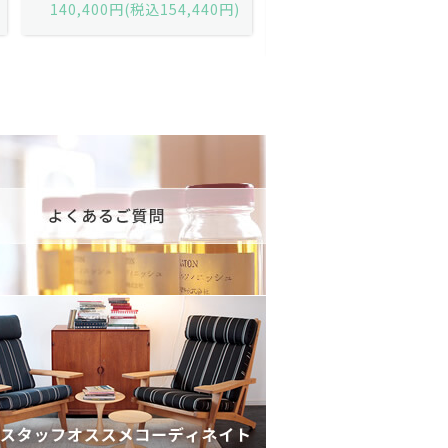
黒）/デンマーク家具/J252-57j
デンマーク家具/J219-30
175,600円(税込193,160円)
602,000円(税込662,2