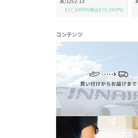
2-13
具/J258-2
,600円(税込679,360円)
629,200円(税込692,120円)
コンテンツ