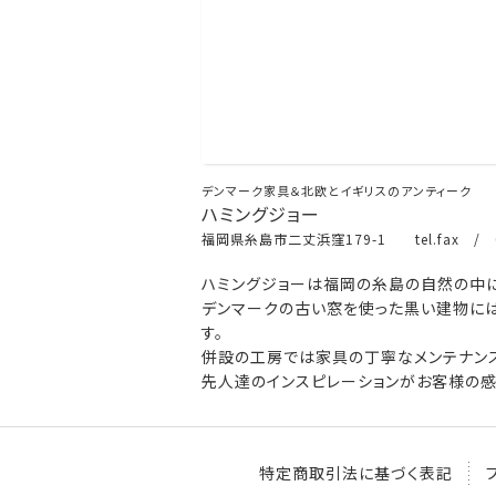
デンマーク家具＆北欧とイギリスのアンティーク
ハミングジョー
福岡県糸島市二丈浜窪179-1 tel.fax / 0
ハミングジョーは福岡の糸島の自然の中に
デンマークの古い窓を使った黒い建物には
す。
併設の工房では家具の丁寧なメンテナンス
先人達のインスピレーションがお客様の感
特定商取引法に基づく表記