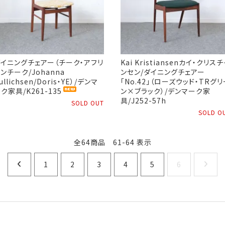
イニングチェアー（チーク・アフリ
Kai Kristiansenカイ・クリスチ
ンチーク/Johanna
ンセン/ダイニングチェアー
ullichsen/Doris・YE）/デンマ
「No.42」（ローズウッド・TRグ
ク家具/K261-135
ン×ブラック）/デンマーク家
具/J252-57h
SOLD OUT
SOLD O
全64商品 61-64 表示
1
2
3
4
5
6