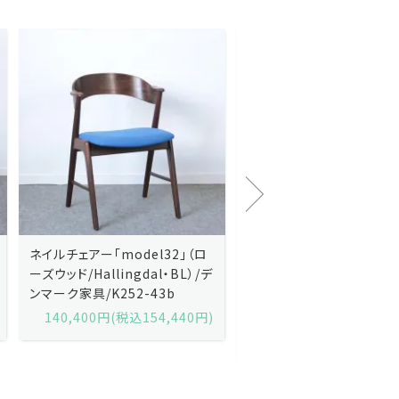
Kai Kristiansenカイ・クリスチ
Johannes Andersen
ャンセン/ダイニングチェアー
ス・アンダーセン/サイドボ
「No.42」（ローズウッド・レザー
「model 160」（ローズウッ
黒）/デンマーク家具/J252-57j
デンマーク家具/J219-30
175,600円(税込193,160円)
602,000円(税込662,2