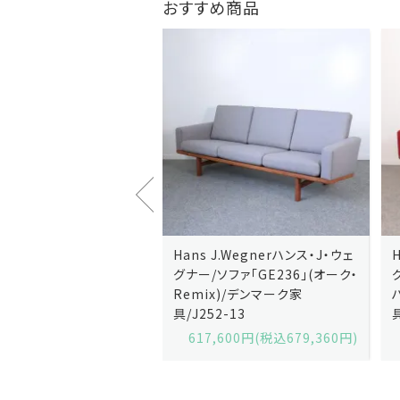
おすすめ商品
J.Wegnerハンス・J・ウェ
Hans J.Wegnerハンス・J・ウェ
ソファ「GE236」(オーク・
グナー/ソファ「GE235」(オーク/
x)/デンマーク家
ハリンダル・RE)/デンマーク家
2-13
具/J258-2
,600円(税込679,360円)
629,200円(税込692,120円)