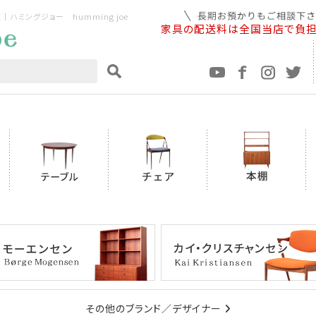
ミングジョー humming joe
家具の配送料は全国当店で負
その他のブランド／デザイナー