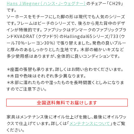
Hans J.Wegner（ ハンス・Ｊ・ウェグナー）
のチェアー「CH29」
です。
ソーホースをモチーフにした脚の形は現代でも人気のシリーズ
です。フレームはビーチのシリーズで、 後ろから見た背中のデザ
インが特徴的です。 ファブリックはデンマークのファブリックブラ
ンドKVADRAT（クヴァドラ）のHallingdal65シリーズ/733（ウ
ール70％・レーヨン30％）で張り替えました。発色の良いブルー
と厚みのあるしっかりとした生地です。 木部の細かいキズなど
多少使用感はありますが、全体的に良いコンディションです。
＊座面の張替も承ります。詳しくはお問い合わせくださいませ。
＊木目や色味はそれぞれ多少異なります。
＊木部に濡れたものや湿ったものを長時間置くとしみになりま
すのでご注意下さい。
全国送料無料
でお届けします
家具はメンテナンス後にオイル仕上げを施し、最後にオイルワッ
クスで仕上げています。詳しくは「
メンテナンスについて
」をご覧
ください。