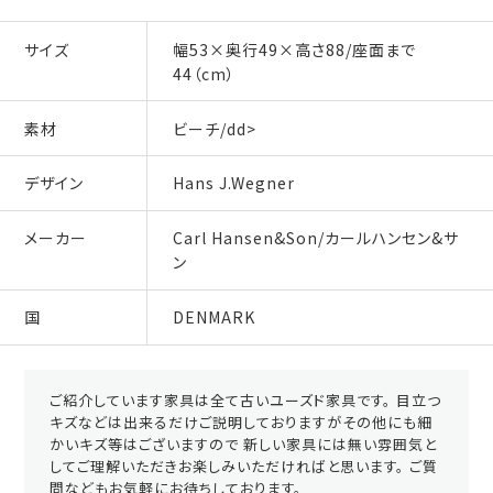
サイズ
幅53×奥行49×高さ88/座面まで
44（cm）
素材
ビーチ/dd>
デザイン
Hans J.Wegner
メーカー
Carl Hansen&Son/カールハンセン&サ
ン
国
DENMARK
ご紹介しています家具は全て古いユーズド家具です。 目立つ
キズなどは出来るだけご説明しておりますがその他にも細
かいキズ等はございますので 新しい家具には無い雰囲気と
してご理解いただきお楽しみいただければと思います。 ご質
問などもお気軽にお待ちしております。