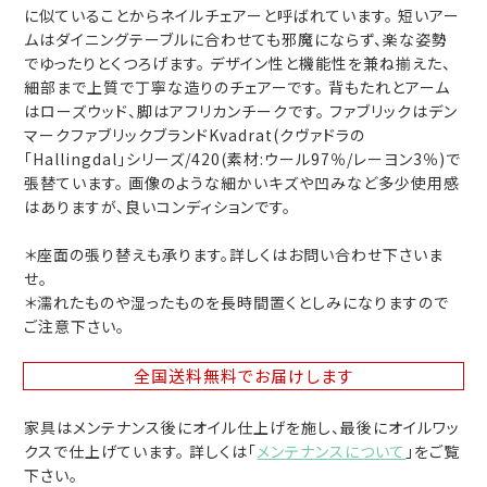
に似ていることからネイルチェアーと呼ばれています。 短いアー
ムはダイニングテーブルに合わせても邪魔にならず、楽な姿勢
でゆったりとくつろげます。 デザイン性と機能性を兼ね揃えた、
細部まで上質で丁寧な造りのチェアーです。 背もたれとアーム
はローズウッド、脚はアフリカンチークです。 ファブリックはデン
マークファブリックブランドKvadrat(クヴァドラの
「Hallingdal」シリーズ/420(素材:ウール97％/レーヨン3％)で
張替ています。 画像のような細かいキズや凹みなど多少使用感
はありますが、良いコンディションです。
＊座面の張り替えも承ります。詳しくはお問い合わせ下さいま
せ。
＊濡れたものや湿ったものを長時間置くとしみになりますので
ご注意下さい。
全国送料無料
でお届けします
家具はメンテナンス後にオイル仕上げを施し、最後にオイルワッ
クスで仕上げています。 詳しくは「
メンテナンスについて
」をご覧
下さい。