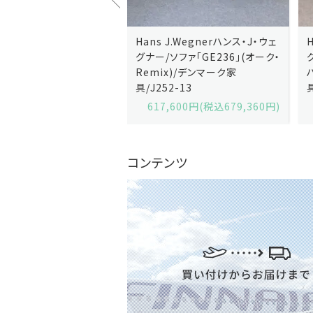
J.Wegnerハンス・J・ウェ
Hans J.Wegnerハンス・J・ウェ
ソファ「GE236」(オーク・
グナー/ソファ「GE235」(オーク/
x)/デンマーク家
ハリンダル・RE)/デンマーク家
2-13
具/J258-2
,600円(税込679,360円)
629,200円(税込692,120円)
コンテンツ