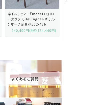
Kai Kristiansenカイ・クリスチ
Johannes Andersen
ャンセン/ダイニングチェアー
ス・アンダーセン/サイドボ
「No.42」（ローズウッド・レザー
「model 160」（ローズウッ
黒）/デンマーク家具/J252-57j
デンマーク家具/J219-30
175,600円(税込193,160円)
602,000円(税込662,2