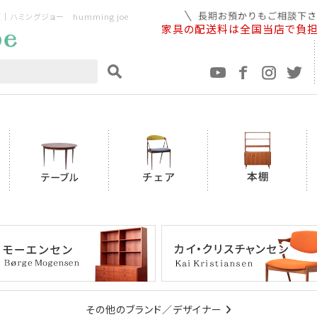
ミングジョー humming joe
家具の配送料は全国当店で負
その他のブランド／デザイナー