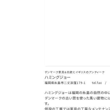
デンマーク家具＆北欧とイギリスのアンティーク
ハミングジョー
福岡県糸島市二丈浜窪179-1 tel.fax / 0
ハミングジョーは福岡の糸島の自然の中に
デンマークの古い窓を使った黒い建物には
す。
併設の工房では家具の丁寧なメンテナンス