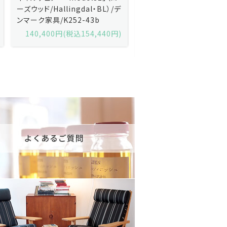
ャンセン/ダイニングチェアー
ス・アンダーセン/サイドボ
「No.42」（ローズウッド・レザー
「model 160」（ローズウッ
黒）/デンマーク家具/J252-57j
デンマーク家具/J219-30
175,600円(税込193,160円)
602,000円(税込662,2