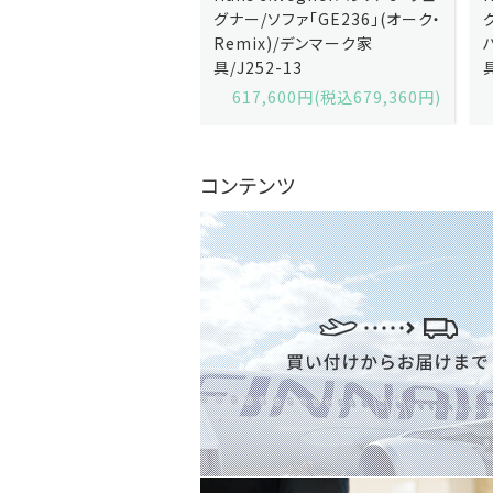
ソファ「GE236」(オーク・
グナー/ソファ「GE235」(オーク/
x)/デンマーク家
ハリンダル・RE)/デンマーク家
2-13
具/J258-2
,600円(税込679,360円)
629,200円(税込692,120円)
コンテンツ