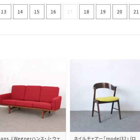
13
14
15
16
17
18
19
20
21
ネイルチェアー「model32」（ロ
ネイルチェアー「model32」（ロ