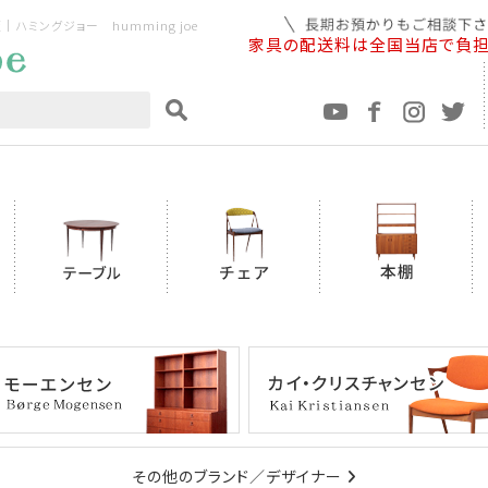
ミングジョー humming joe
家具の配送料は全国当店で負
その他のブランド／デザイナー