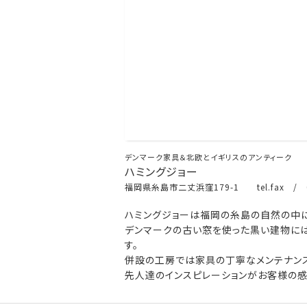
デンマーク家具＆北欧とイギリスのアンティーク
ハミングジョー
福岡県糸島市二丈浜窪179-1 tel.fax / 0
ハミングジョーは福岡の糸島の自然の中に
デンマークの古い窓を使った黒い建物には
す。
併設の工房では家具の丁寧なメンテナンス
先人達のインスピレーションがお客様の感