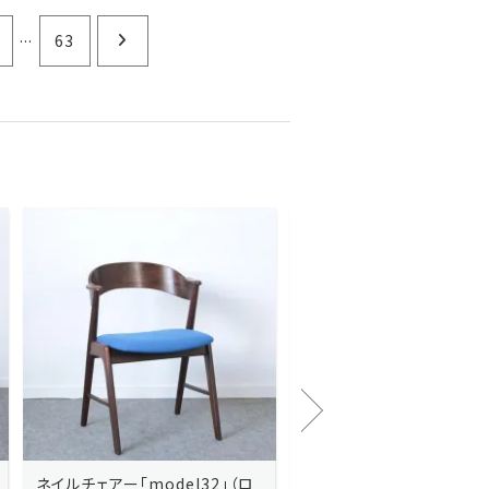
...
63
Kai Kristiansenカイ・クリスチ
Johannes Andersen