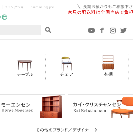
ミングジョー humming joe
家具の配送料は全国当店で負
その他のブランド／デザイナー