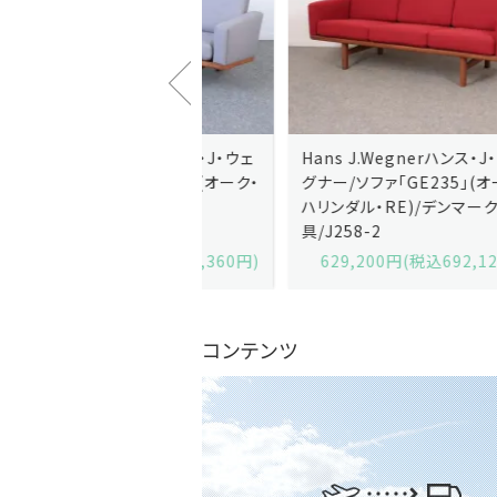
J.Wegnerハンス・J・ウェ
Hans J.Wegnerハンス・J・ウェ
ソファ「GE236」(オーク・
グナー/ソファ「GE235」(オーク/
x)/デンマーク家
ハリンダル・RE)/デンマーク家
2-13
具/J258-2
,600円(税込679,360円)
629,200円(税込692,120円)
コンテンツ