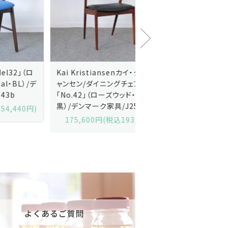
Kai Kristiansenカイ・クリスチ
Johannes Andersen
ャンセン/ダイニングチェアー
ス・アンダーセン/サイドボ
「No.42」（ローズウッド・レザー
「model 160」（ローズウッ
黒）/デンマーク家具/J252-57j
デンマーク家具/J219-30
175,600円(税込193,160円)
602,000円(税込662,2