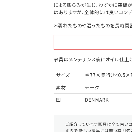
による膨らみが生じ、わずかに突板
はありますが、全体的には良いコンデ
＊濡れたものや湿ったものを長時間
家具はメンテナンス後にオイル仕上げ
サイズ
幅77×奥行き40.5×
素材
チーク
国
DENMARK
ご紹介しています家具は全て古いユ
すので 新しい家具には無い雰囲気