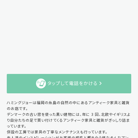
タップして電話をかける
ハミングジョーは福岡の糸島の自然の中にあるアンティーク家具と雑貨
のお店です。
デンマークの古い窓を使った黒い建物には、年に 3 回、北欧やイギリスよ
り自分たちの足で買い付けてくるアンティーク家具と雑貨がぎっしり詰ま
っています。
併設の工房では家具の丁寧なメンテナンスも行っています。
先人達のインスピレーションがお客様の感性と響き合う様なそんなアン