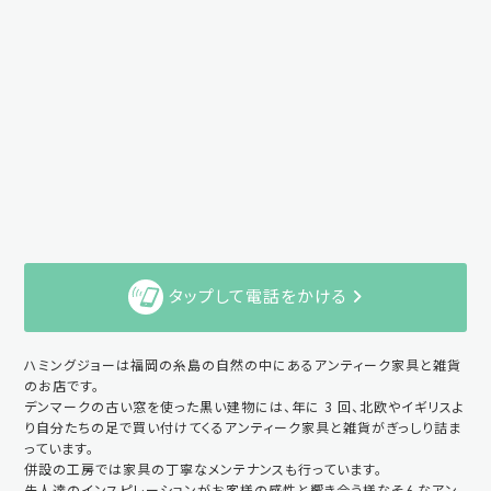
タップして電話をかける
ハミングジョーは福岡の糸島の自然の中にあるアンティーク家具と雑貨
のお店です。
デンマークの古い窓を使った黒い建物には、年に 3 回、北欧やイギリスよ
り自分たちの足で買い付けてくるアンティーク家具と雑貨がぎっしり詰ま
っています。
併設の工房では家具の丁寧なメンテナンスも行っています。
先人達のインスピレーションがお客様の感性と響き合う様なそんなアン