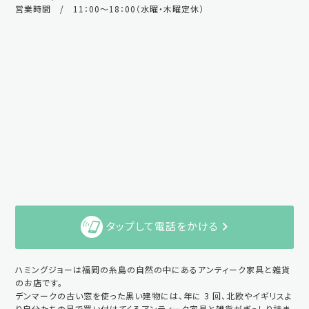
営業時間 / 11：00～18：00（水曜・木曜定休）
タップして電話をかける
ハミングジョーは福岡の糸島の自然の中にあるアンティーク家具と雑貨
のお店です。
デンマークの古い窓を使った黒い建物には、年に 3 回、北欧やイギリスよ
り自分たちの足で買い付けてくるアンティーク家具と雑貨がぎっしり詰ま