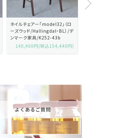
Kai Kristiansenカイ・クリスチ
Johannes Andersen
ャンセン/ダイニングチェアー
ス・アンダーセン/サイドボ
「No.42」（ローズウッド・レザー
「model 160」（ローズウッ
黒）/デンマーク家具/J252-57j
デンマーク家具/J219-30
175,600円(税込193,160円)
602,000円(税込662,2