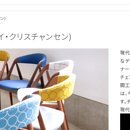
セン)
n(カイ・クリスチャンセン)
現代
なデ
ナー、
チェ
間工
は、
す。
現代