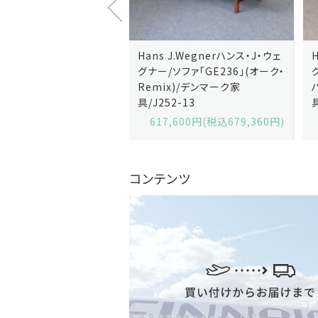
J.Wegnerハンス・J・ウェ
Hans J.Wegnerハンス・J・ウェ
ソファ「GE236」(オーク・
グナー/ソファ「GE235」(オーク/
x)/デンマーク家
ハリンダル・RE)/デンマーク家
2-13
具/J258-2
,600円(税込679,360円)
629,200円(税込692,120円)
コンテンツ