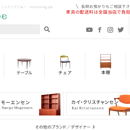
ミングジョー humming joe
家具の配送料は全国当店で負
その他のブランド／デザイナー