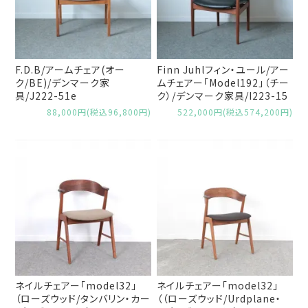
F.D.B/アームチェア(オー
Finn Juhlフィン・ユール/アー
ク/BE)/デンマーク家
ムチェアー「Model192」（チー
具/J222-51e
ク）/デンマーク家具/I223-15
88,000円(税込96,800円)
522,000円(税込574,200円)
ネイルチェアー「model32」
ネイルチェアー「model32」
（ローズウッド/タンバリン・カー
（（ローズウッド/Urdplane・