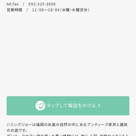
tel.fax / 092-325-3690
営業時間 / 11：00～18：00（水曜・木曜定休）
タップして電話をかける
ハミングジョーは福岡の糸島の自然の中にあるアンティーク家具と雑貨
のお店です。
デンマークの古い窓を使った黒い建物には、年に 3 回、北欧やイギリスよ