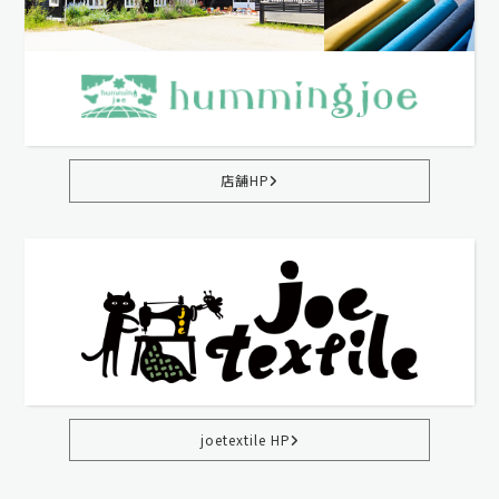
店舗HP
joetextile HP