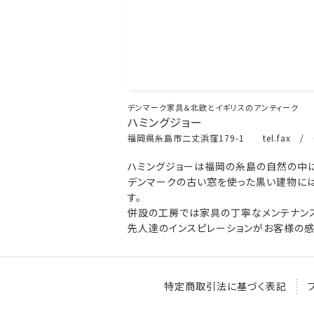
デンマーク家具＆北欧とイギリスのアンティーク
ハミングジョー
福岡県糸島市二丈浜窪179-1 tel.fax / 0
ハミングジョーは福岡の糸島の自然の中に
デンマークの古い窓を使った黒い建物には
す。
併設の工房では家具の丁寧なメンテナンス
先人達のインスピレーションがお客様の感
特定商取引法に基づく表記