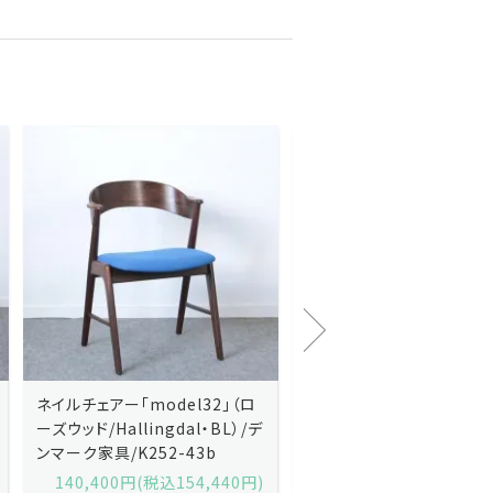
Kai Kristiansenカイ・クリスチ
Johannes Andersen
ャンセン/ダイニングチェアー
ス・アンダーセン/サイドボ
「No.42」（ローズウッド・レザー
「model 160」（ローズウッ
黒）/デンマーク家具/J252-57j
デンマーク家具/J219-30