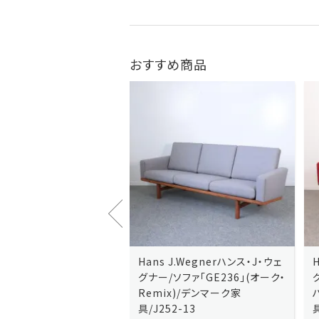
おすすめ商品
J.Wegnerハンス・J・ウェ
Hans J.Wegnerハンス・J・ウェ
ソファ「GE236」(オーク・
グナー/ソファ「GE235」(オーク/
x)/デンマーク家
ハリンダル・RE)/デンマーク家
2-13
具/J258-2