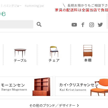
ミングジョー humming joe
家具の配送料は全国当店で負
その他のブランド／デザイナー