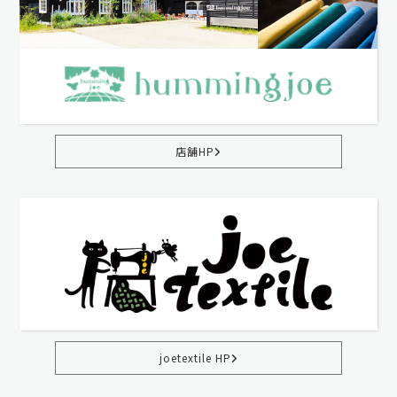
店舗HP
joetextile HP