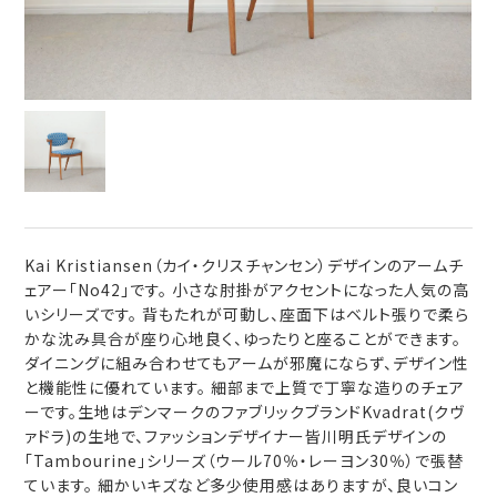
Kai Kristiansen（カイ・クリスチャンセン）デザインのアームチ
ェアー「No42」です。 小さな肘掛がアクセントになった人気の高
いシリーズです。 背もたれが可動し、座面下はベルト張りで柔ら
かな沈み具合が座り心地良く、ゆったりと座ることができます。
ダイニングに組み合わせてもアームが邪魔にならず、デザイン性
と機能性に優れています。 細部まで上質で丁寧な造りのチェア
ーです。生地はデンマークのファブリックブランドKvadrat(クヴ
ァドラ)の生地で、ファッションデザイナー皆川明氏デザインの
「Tambourine」シリーズ（ウール70％・レーヨン30％）で張替
ています。 細かいキズなど多少使用感はありますが、良いコン