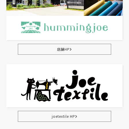
店舗HP
joetextile HP