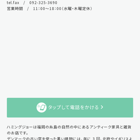
tel.fax / 092-325-3690
営業時間 / 11：00～18：00（水曜・木曜定休）
タップして電話をかける
ハミングジョーは福岡の糸島の自然の中にあるアンティーク家具と雑貨
のお店です。
デンマークの古い窓を使った黒い建物には、年に 3 回、北欧やイギリスよ