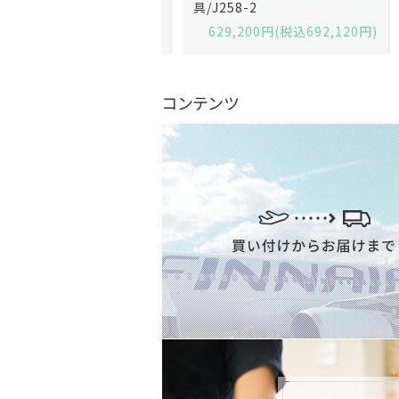
2-13
具/J258-2
,600円(税込679,360円)
629,200円(税込692,120円)
コンテンツ