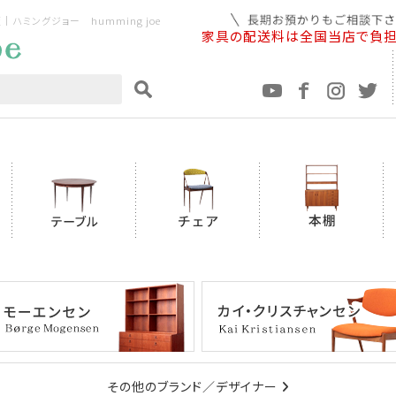
ミングジョー humming joe
家具の配送料は全国当店で負
その他のブランド／デザイナー