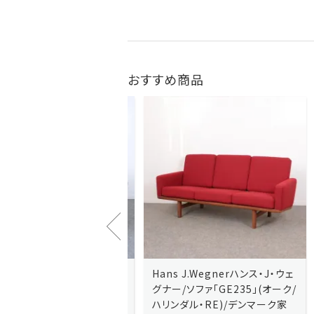
おすすめ商品
J.Wegnerハンス・J・ウェ
Hans J.Wegnerハンス・J・ウェ
ソファ「GE236」(オーク・
グナー/ソファ「GE235」(オーク/
x)/デンマーク家
ハリンダル・RE)/デンマーク家