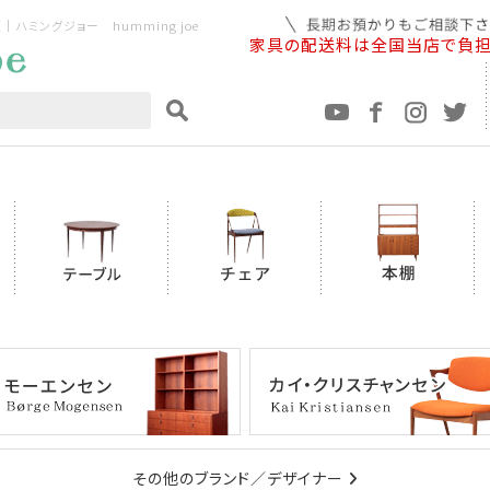
ミングジョー humming joe
家具の配送料は全国当店で負
その他のブランド／デザイナー