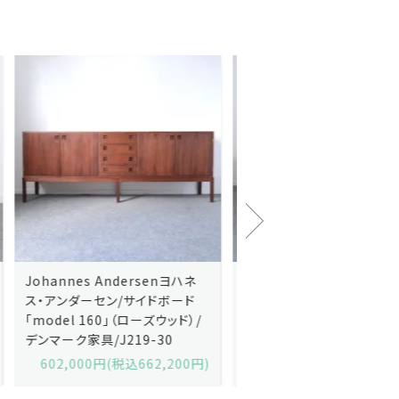
Hans J.Wegnerハンス・J・ウェ
Hans J.Wegnerハンス・
グナー/ソファ「GE236」(オーク・
グナー/ソファ「GE235」(
Remix)/デンマーク家
ハリンダル・RE)/デンマー
具/J252-13
具/J258-2
617,600円(税込679,360円)
629,200円(税込692,1