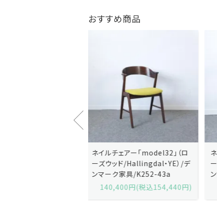
おすすめ商品
ェアー「model32」（ロ
ネイルチェアー「model32」（ロ
/Hallingdal・YE）/デ
ーズウッド/Hallingdal・BL）/デ
家具/K252-43a
ンマーク家具/K252-43b
,400円(税込154,440円)
140,400円(税込154,440円)