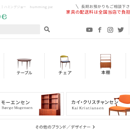
ミングジョー humming joe
家具の配送料は全国当店で負
その他のブランド／デザイナー