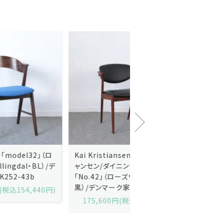
Kai Kristiansenカイ・クリスチ
Johannes Andersen
ャンセン/ダイニングチェアー
ス・アンダーセン/サイドボ
「No.42」（ローズウッド・レザー
「model 160」（ローズウッ
黒）/デンマーク家具/J252-57j
デンマーク家具/J219-30
175,600円(税込193,160円)
602,000円(税込662,2