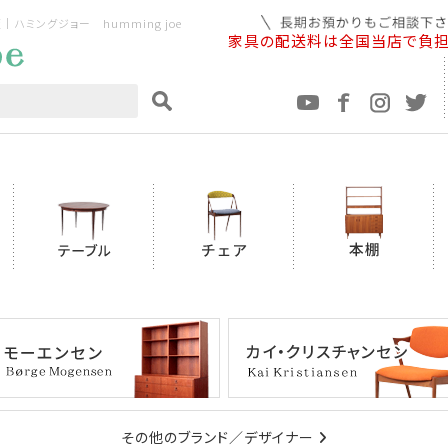
ミングジョー humming joe
家具の配送料は全国当店で負
その他のブランド／デザイナー