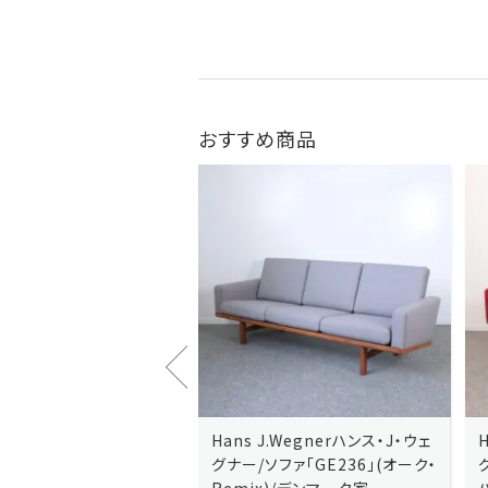
おすすめ商品
J.Wegnerハンス・J・ウェ
Hans J.Wegnerハンス・J・ウェ
ソファ「GE236」(オーク・
グナー/ソファ「GE235」(オーク/
x)/デンマーク家
ハリンダル・RE)/デンマーク家