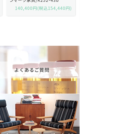
黒）/デンマーク家具/J252-57j
デンマーク家具/J219-30
175,600円(税込193,160円)
602,000円(税込662,2