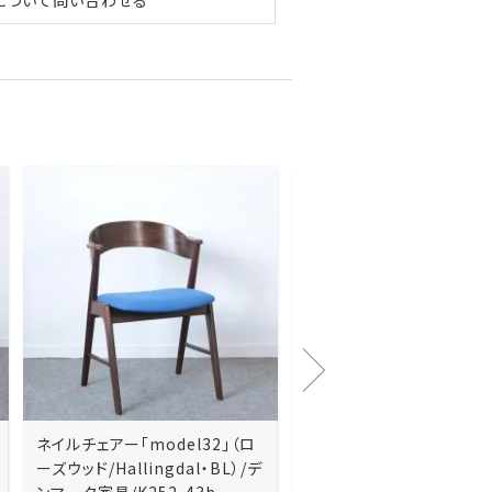
Kai Kristiansenカイ・クリスチ
Johannes Andersen
ャンセン/ダイニングチェアー
ス・アンダーセン/サイドボ
「No.42」（ローズウッド・レザー
「model 160」（ローズウッ