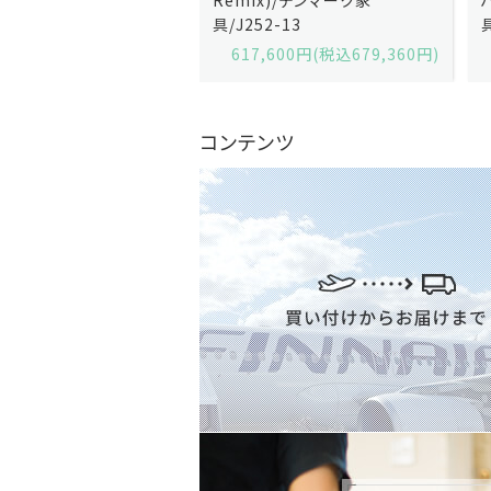
2-13
具/J258-2
,600円(税込679,360円)
629,200円(税込692,120円)
コンテンツ