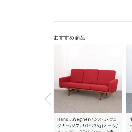
おすすめ商品
J.Wegnerハンス・J・ウェ
Hans J.Wegnerハンス・J・ウェ
ソファ「GE236」(オーク・
グナー/ソファ「GE235」(オーク/
x)/デンマーク家
ハリンダル・RE)/デンマーク家