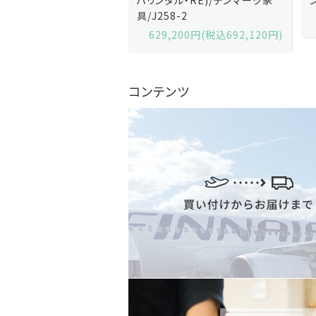
2-13
具/J258-2
,600円(税込679,360円)
629,200円(税込692,120円)
コンテンツ