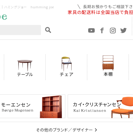
ミングジョー humming joe
家具の配送料は全国当店で負
その他のブランド／デザイナー