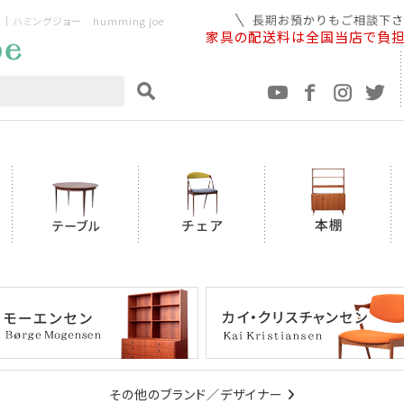
ミングジョー humming joe
家具の配送料は全国当店で負
その他のブランド／デザイナー