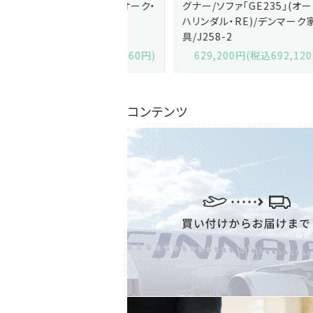
ソファ「GE236」(オーク・
グナー/ソファ「GE235」(オーク/
x)/デンマーク家
ハリンダル・RE)/デンマーク家
2-13
具/J258-2
,600円(税込679,360円)
629,200円(税込692,120円)
コンテンツ