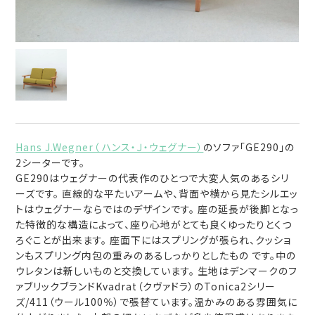
Hans J.Wegner（ ハンス・Ｊ・ウェグナー）
のソファ「GE290」の
2シーターです。
GE290はウェグナーの代表作のひとつで大変人気のあるシリ
ーズです。 直線的な平たいアームや、背面や横から見たシルエッ
トはウェグナーならではのデザインです。 座の延長が後脚となっ
た特徴的な構造によって、座り心地がとても良くゆったりとくつ
ろぐことが出来ます。 座面下にはスプリングが張られ、クッショ
ンもスプリング内包の重みのあるしっかりとしたもの です。中の
ウレタンは新しいものと交換しています。 生地はデンマークのフ
ァブリックブランドKvadrat（クヴァドラ）のTonica2シリー
ズ/411（ウール100％）で張替ています。温かみのある雰囲気に