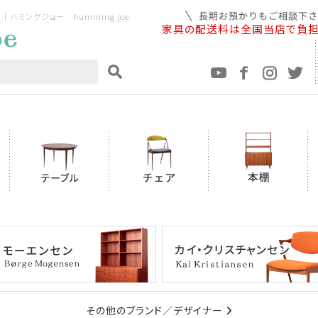
ミングジョー humming joe
家具の配送料は全国当店で負
その他のブランド／デザイナー