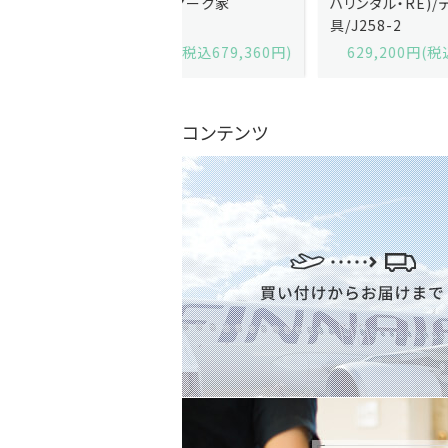
x)/デンマーク家
ハリンダル・RE)/デンマーク家
2-13
具/J258-2
,600円(税込679,360円)
629,200円(税込692,120円)
コンテンツ