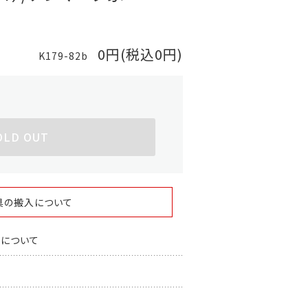
0円(税込0円)
K179-82b
OLD OUT
具の搬入について
スについて