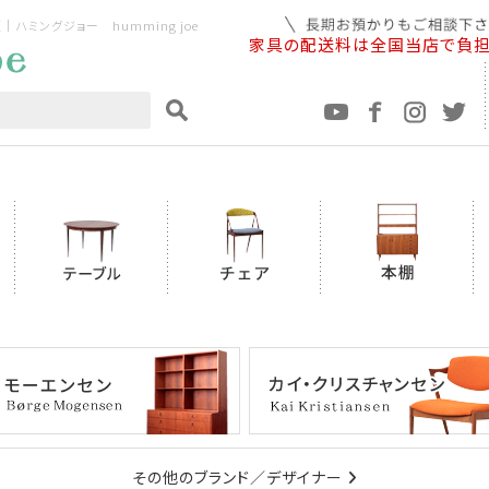
ミングジョー humming joe
家具の配送料は全国当店で負
その他のブランド／デザイナー