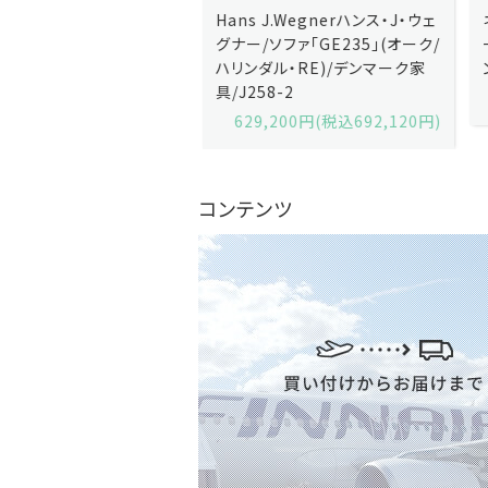
J.Wegnerハンス・J・ウェ
Hans J.Wegnerハンス・J・ウェ
ソファ「GE236」(オーク・
グナー/ソファ「GE235」(オーク/
x)/デンマーク家
ハリンダル・RE)/デンマーク家
2-13
具/J258-2
,600円(税込679,360円)
629,200円(税込692,120円)
コンテンツ