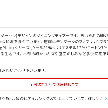
ハネス・アンダーセン)デザインのダイニングチェアーです。 背もたれ
印象を与えています。 座面はデンマークのファブリックブランドDA
igPlain」シリーズ（ウール81%・ポリエステル12％/コットン7
る生地です。 木部の細かいキズや座面のしみなど多少使用感
はお問い合わせ下さいませ。
全国送料無料
でお届けします
を施し、最後にオイルワックスで仕上げています。 詳しくは「